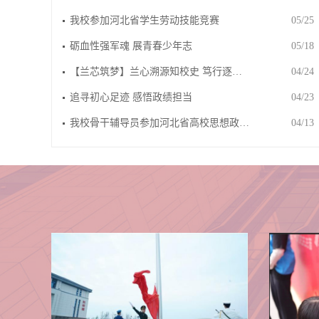
大学生心理素质拓展基地建成投用 首…
05/25
我校参加河北省学生劳动技能竞赛
05/25
砺血性强军魂 展青春少年志
05/18
【兰芯筑梦】兰心溯源知校史 笃行逐…
04/24
追寻初心足迹 感悟政绩担当
04/23
我校骨干辅导员参加河北省高校思想政…
04/13