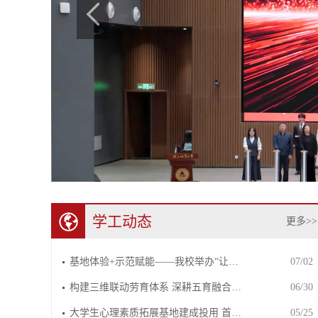
学工动态
更多>>
基地体验+示范赋能——我校举办“让…
07/02
构建三维联动劳育体系 深耕五育融合…
06/30